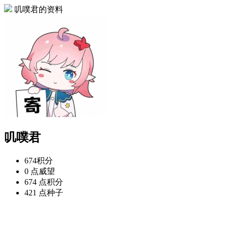
叽噗君的资料
叽噗君
674
积分
0 点
威望
674 点
积分
421 点
种子