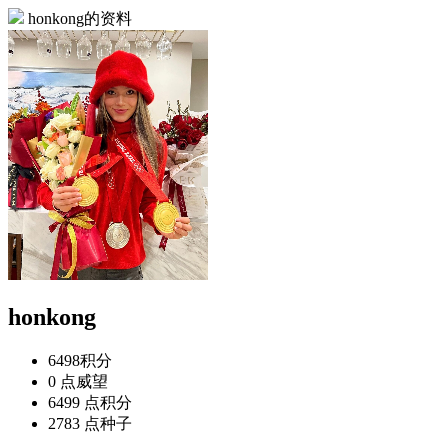
honkong的资料
honkong
6498
积分
0 点
威望
6499 点
积分
2783 点
种子