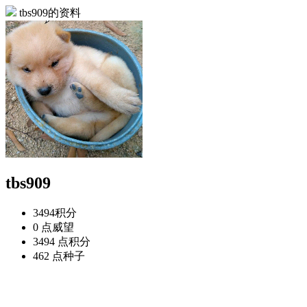
tbs909的资料
tbs909
3494
积分
0 点
威望
3494 点
积分
462 点
种子