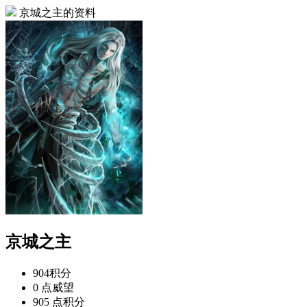
京城之主的资料
京城之主
904
积分
0 点
威望
905 点
积分