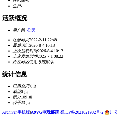
性别
保密
生日
-
活跃概况
用户组
公民
注册时间
2022-2-11 22:48
最后访问
2026-8-4 10:13
上次活动时间
2026-8-4 10:13
上次发表时间
2025-7-1 08:22
所在时区
使用系统默认
统计信息
已用空间
0 B
威望
0 点
积分
109 点
种子
23 点
Archiver
|
手机版
|
A9VG电玩部落
蜀ICP备2021021932号-2
川公