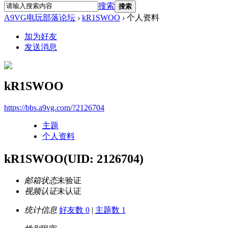
搜索
搜索
A9VG电玩部落论坛
›
kR1SWOO
›
个人资料
加为好友
发送消息
kR1SWOO
https://bbs.a9vg.com/?2126704
主题
个人资料
kR1SWOO
(UID: 2126704)
邮箱状态
未验证
视频认证
未认证
统计信息
好友数 0
|
主题数 1