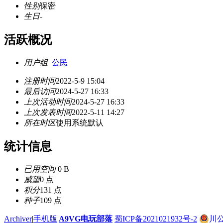
性别
保密
生日
-
活跃概况
用户组
公民
注册时间
2022-5-9 15:04
最后访问
2024-5-27 16:33
上次活动时间
2024-5-27 16:33
上次发表时间
2022-5-11 14:27
所在时区
使用系统默认
统计信息
已用空间
0 B
威望
0 点
积分
131 点
种子
109 点
Archiver
|
手机版
|
A9VG电玩部落
蜀ICP备2021021932号-2
川公