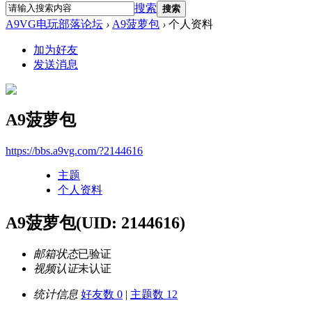
搜索
搜索
A9VG电玩部落论坛
›
A9菠萝包
›
个人资料
加为好友
发送消息
A9菠萝包
https://bbs.a9vg.com/?2144616
主题
个人资料
A9菠萝包
(UID: 2144616)
邮箱状态
已验证
视频认证
未认证
统计信息
好友数 0
|
主题数 12