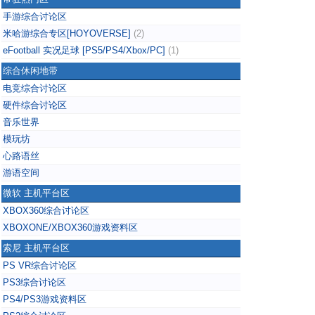
手游综合讨论区
米哈游综合专区[HOYOVERSE]
(2)
eFootball 实况足球 [PS5/PS4/Xbox/PC]
(1)
综合休闲地带
电竞综合讨论区
硬件综合讨论区
音乐世界
模玩坊
心路语丝
游语空间
微软 主机平台区
XBOX360综合讨论区
XBOXONE/XBOX360游戏资料区
索尼 主机平台区
PS VR综合讨论区
PS3综合讨论区
PS4/PS3游戏资料区