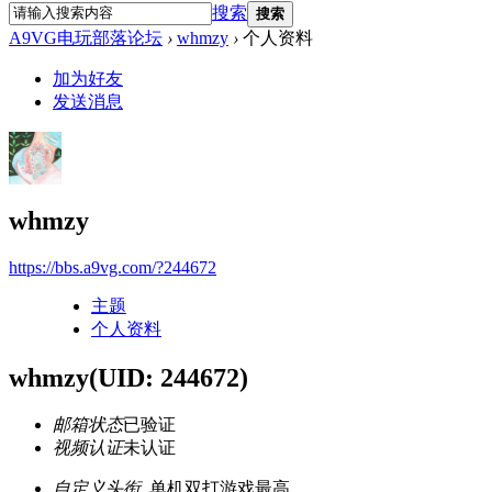
搜索
搜索
A9VG电玩部落论坛
›
whmzy
›
个人资料
加为好友
发送消息
whmzy
https://bbs.a9vg.com/?244672
主题
个人资料
whmzy
(UID: 244672)
邮箱状态
已验证
视频认证
未认证
自定义头衔
单机双打游戏最高