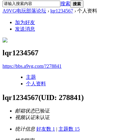
搜索
搜索
A9VG电玩部落论坛
›
lqr1234567
›
个人资料
加为好友
发送消息
lqr1234567
https://bbs.a9vg.com/?278841
主题
个人资料
lqr1234567
(UID: 278841)
邮箱状态
已验证
视频认证
未认证
统计信息
好友数 1
|
主题数 15