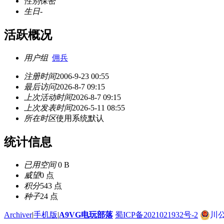
性别
保密
生日
-
活跃概况
用户组
佣兵
注册时间
2006-9-23 00:55
最后访问
2026-8-7 09:15
上次活动时间
2026-8-7 09:15
上次发表时间
2026-5-11 08:55
所在时区
使用系统默认
统计信息
已用空间
0 B
威望
0 点
积分
543 点
种子
24 点
Archiver
|
手机版
|
A9VG电玩部落
蜀ICP备2021021932号-2
川公