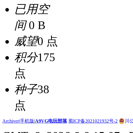
已用空
间
0 B
威望
0 点
积分
175
点
种子
38
点
Archiver
|
手机版
|
A9VG电玩部落
蜀ICP备2021021932号-2
川公