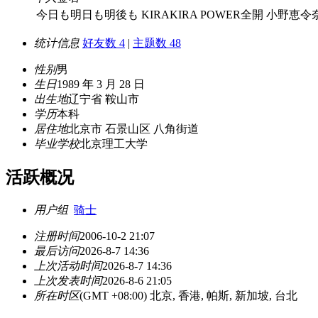
今日も明日も明後も KIRAKIRA POWER全開 小野恵
统计信息
好友数 4
|
主题数 48
性别
男
生日
1989 年 3 月 28 日
出生地
辽宁省 鞍山市
学历
本科
居住地
北京市 石景山区 八角街道
毕业学校
北京理工大学
活跃概况
用户组
骑士
注册时间
2006-10-2 21:07
最后访问
2026-8-7 14:36
上次活动时间
2026-8-7 14:36
上次发表时间
2026-8-6 21:05
所在时区
(GMT +08:00) 北京, 香港, 帕斯, 新加坡, 台北