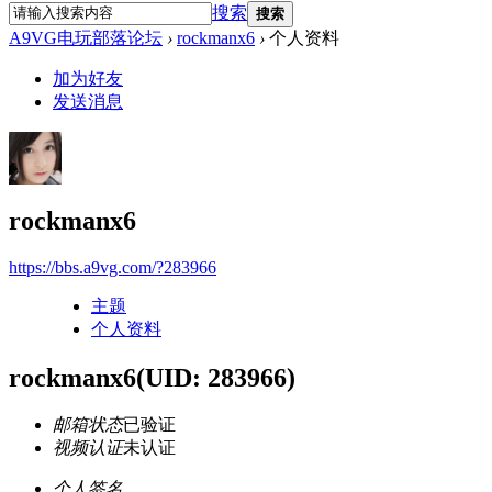
搜索
搜索
A9VG电玩部落论坛
›
rockmanx6
›
个人资料
加为好友
发送消息
rockmanx6
https://bbs.a9vg.com/?283966
主题
个人资料
rockmanx6
(UID: 283966)
邮箱状态
已验证
视频认证
未认证
个人签名