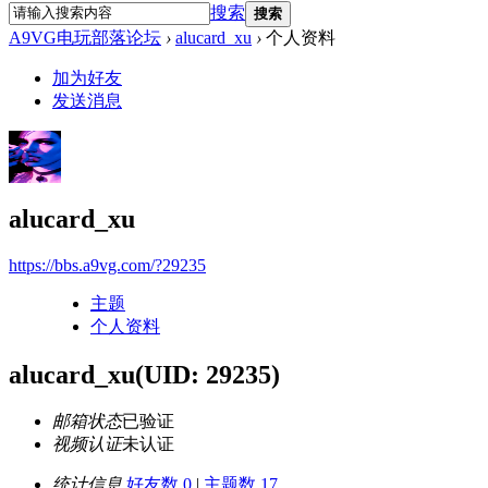
搜索
搜索
A9VG电玩部落论坛
›
alucard_xu
›
个人资料
加为好友
发送消息
alucard_xu
https://bbs.a9vg.com/?29235
主题
个人资料
alucard_xu
(UID: 29235)
邮箱状态
已验证
视频认证
未认证
统计信息
好友数 0
|
主题数 17