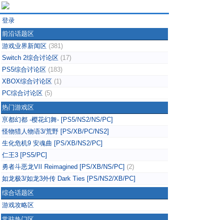
登录
前沿话题区
游戏业界新闻区
(381)
Switch 2综合讨论区
(17)
PS5综合讨论区
(183)
XBOX综合讨论区
(1)
PC综合讨论区
(5)
热门游戏区
亰都幻都 -樱花幻舞- [PS5/NS2/NS/PC]
怪物猎人物语3/荒野 [PS/XB/PC/NS2]
生化危机9 安魂曲 [PS/XB/NS2/PC]
仁王3 [PS5/PC]
勇者斗恶龙VII Reimagined [PS/XB/NS/PC]
(2)
如龙极3/如龙3外传 Dark Ties [PS/NS2/XB/PC]
综合话题区
游戏攻略区
常驻热门区