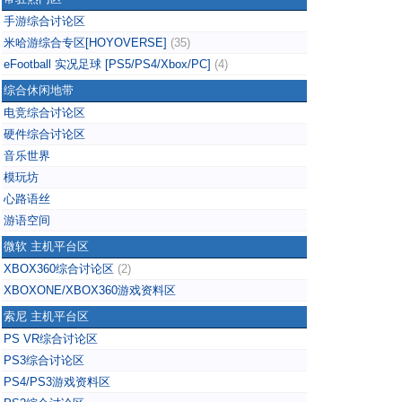
手游综合讨论区
米哈游综合专区[HOYOVERSE]
(35)
eFootball 实况足球 [PS5/PS4/Xbox/PC]
(4)
综合休闲地带
电竞综合讨论区
硬件综合讨论区
音乐世界
模玩坊
心路语丝
游语空间
微软 主机平台区
XBOX360综合讨论区
(2)
XBOXONE/XBOX360游戏资料区
索尼 主机平台区
PS VR综合讨论区
PS3综合讨论区
PS4/PS3游戏资料区