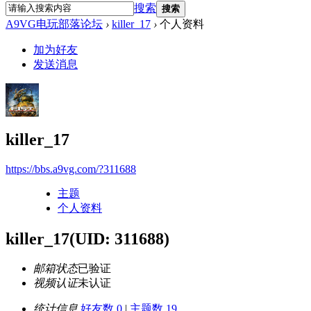
搜索
搜索
A9VG电玩部落论坛
›
killer_17
›
个人资料
加为好友
发送消息
killer_17
https://bbs.a9vg.com/?311688
主题
个人资料
killer_17
(UID: 311688)
邮箱状态
已验证
视频认证
未认证
统计信息
好友数 0
|
主题数 19