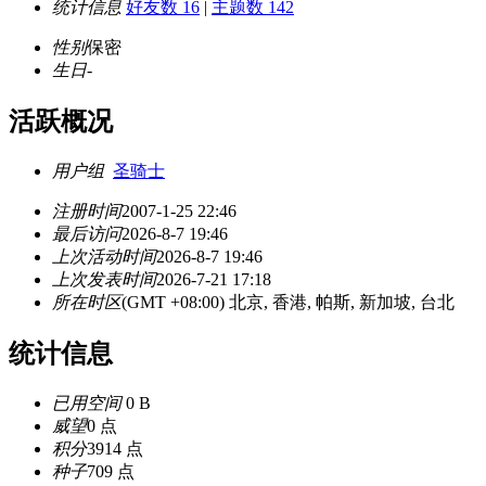
统计信息
好友数 16
|
主题数 142
性别
保密
生日
-
活跃概况
用户组
圣骑士
注册时间
2007-1-25 22:46
最后访问
2026-8-7 19:46
上次活动时间
2026-8-7 19:46
上次发表时间
2026-7-21 17:18
所在时区
(GMT +08:00) 北京, 香港, 帕斯, 新加坡, 台北
统计信息
已用空间
0 B
威望
0 点
积分
3914 点
种子
709 点