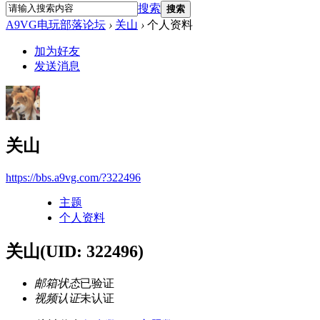
搜索
搜索
A9VG电玩部落论坛
›
关山
›
个人资料
加为好友
发送消息
关山
https://bbs.a9vg.com/?322496
主题
个人资料
关山
(UID: 322496)
邮箱状态
已验证
视频认证
未认证