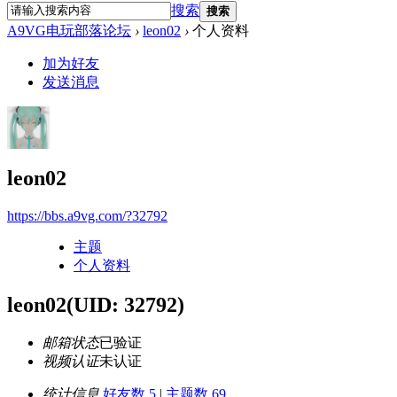
搜索
搜索
A9VG电玩部落论坛
›
leon02
›
个人资料
加为好友
发送消息
leon02
https://bbs.a9vg.com/?32792
主题
个人资料
leon02
(UID: 32792)
邮箱状态
已验证
视频认证
未认证
统计信息
好友数 5
|
主题数 69