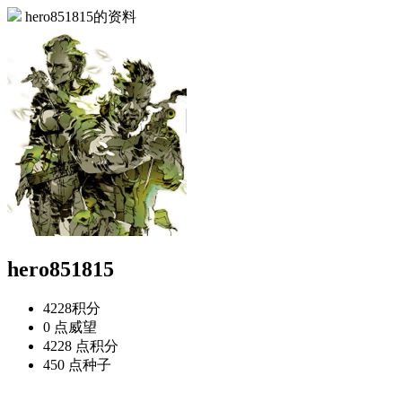
hero851815的资料
hero851815
4228
积分
0 点
威望
4228 点
积分
450 点
种子