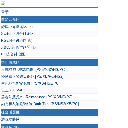
登录
前沿话题区
游戏业界新闻区
(3)
Switch 2综合讨论区
PS5综合讨论区
(8)
XBOX综合讨论区
(1)
PC综合讨论区
热门游戏区
亰都幻都 -樱花幻舞- [PS5/NS2/NS/PC]
怪物猎人物语3/荒野 [PS/XB/PC/NS2]
生化危机9 安魂曲 [PS/XB/NS2/PC]
仁王3 [PS5/PC]
勇者斗恶龙VII Reimagined [PS/XB/NS/PC]
如龙极3/如龙3外传 Dark Ties [PS/NS2/XB/PC]
综合话题区
游戏攻略区
常驻热门区