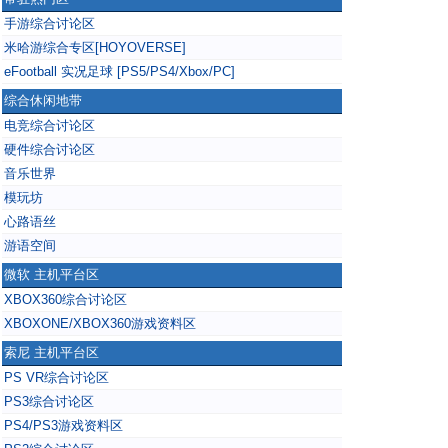
手游综合讨论区
米哈游综合专区[HOYOVERSE]
eFootball 实况足球 [PS5/PS4/Xbox/PC]
综合休闲地带
电竞综合讨论区
硬件综合讨论区
音乐世界
模玩坊
心路语丝
游语空间
微软 主机平台区
XBOX360综合讨论区
XBOXONE/XBOX360游戏资料区
索尼 主机平台区
PS VR综合讨论区
PS3综合讨论区
PS4/PS3游戏资料区