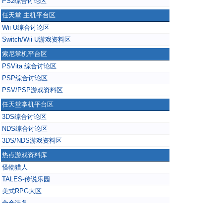
PS2综合讨论区
任天堂 主机平台区
Wii U综合讨论区
Switch/Wii U游戏资料区
索尼掌机平台区
PSVita 综合讨论区
PSP综合讨论区
PSV/PSP游戏资料区
任天堂掌机平台区
3DS综合讨论区
NDS综合讨论区
3DS/NDS游戏资料区
热点游戏资料库
怪物猎人
TALES-传说乐园
美式RPG大区
合金装备
掌上无双