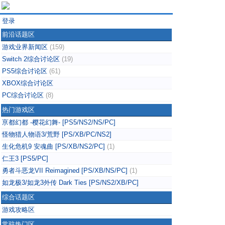
登录
前沿话题区
游戏业界新闻区
(159)
Switch 2综合讨论区
(19)
PS5综合讨论区
(61)
XBOX综合讨论区
PC综合讨论区
(8)
热门游戏区
亰都幻都 -樱花幻舞- [PS5/NS2/NS/PC]
怪物猎人物语3/荒野 [PS/XB/PC/NS2]
生化危机9 安魂曲 [PS/XB/NS2/PC]
(1)
仁王3 [PS5/PC]
勇者斗恶龙VII Reimagined [PS/XB/NS/PC]
(1)
如龙极3/如龙3外传 Dark Ties [PS/NS2/XB/PC]
综合话题区
游戏攻略区
常驻热门区