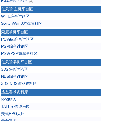
PS2综合讨论区
(1)
任天堂 主机平台区
Wii U综合讨论区
Switch/Wii U游戏资料区
索尼掌机平台区
PSVita 综合讨论区
PSP综合讨论区
PSV/PSP游戏资料区
任天堂掌机平台区
3DS综合讨论区
NDS综合讨论区
3DS/NDS游戏资料区
热点游戏资料库
怪物猎人
TALES-传说乐园
美式RPG大区
合金装备
掌上无双