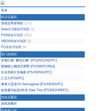
登录
前沿话题区
游戏业界新闻区
(111)
Switch 2综合讨论区
(1)
PS5综合讨论区
(161)
XBOX综合讨论区
(4)
PC综合讨论区
(8)
热门游戏区
亰都幻都 -樱花幻舞- [PS5/NS2/NS/PC]
怪物猎人物语3/荒野 [PS/XB/PC/NS2]
生化危机9 安魂曲 [PS/XB/NS2/PC]
仁王3 [PS5/PC]
勇者斗恶龙VII Reimagined [PS/XB/NS/PC]
如龙极3/如龙3外传 Dark Ties [PS/NS2/XB/PC]
综合话题区
游戏攻略区
常驻热门区