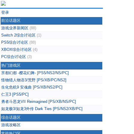
登录
前沿话题区
游戏业界新闻区
(88)
Switch 2综合讨论区
(1)
PS5综合讨论区
(88)
XBOX综合讨论区
(4)
PC综合讨论区
(3)
热门游戏区
亰都幻都 -樱花幻舞- [PS5/NS2/NS/PC]
怪物猎人物语3/荒野 [PS/XB/PC/NS2]
生化危机9 安魂曲 [PS/XB/NS2/PC]
仁王3 [PS5/PC]
勇者斗恶龙VII Reimagined [PS/XB/NS/PC]
如龙极3/如龙3外传 Dark Ties [PS/NS2/XB/PC]
综合话题区
游戏攻略区
常驻热门区