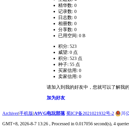
精华数: 0
记录数: 0
日志数: 0
相册数: 0
分享数: 0
已用空间: 0 B
积分: 523
威望: 0 点
积分: 523 点
种子: 55 点
买家信用: 0
卖家信用: 0
请加入到我的好友中，您就可以了解我
加为好友
Archiver
|
手机版
|
A9VG电玩部落
蜀ICP备2021021932号-2
川公
GMT+8, 2026-8-7 13:26
, Processed in 0.017056 second(s), 4 querie