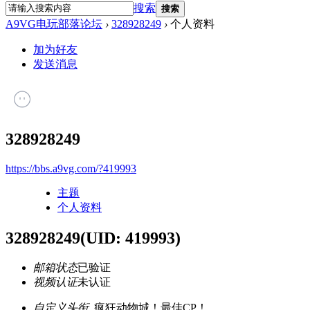
搜索
搜索
A9VG电玩部落论坛
›
328928249
›
个人资料
加为好友
发送消息
328928249
https://bbs.a9vg.com/?419993
主题
个人资料
328928249
(UID: 419993)
邮箱状态
已验证
视频认证
未认证
自定义头衔
疯狂动物城！最佳CP！