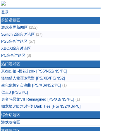
登录
前沿话题区
游戏业界新闻区
(152)
Switch 2综合讨论区
(17)
PS5综合讨论区
(57)
XBOX综合讨论区
PC综合讨论区
(8)
热门游戏区
亰都幻都 -樱花幻舞- [PS5/NS2/NS/PC]
怪物猎人物语3/荒野 [PS/XB/PC/NS2]
生化危机9 安魂曲 [PS/XB/NS2/PC]
(1)
仁王3 [PS5/PC]
勇者斗恶龙VII Reimagined [PS/XB/NS/PC]
(1)
如龙极3/如龙3外传 Dark Ties [PS/NS2/XB/PC]
综合话题区
游戏攻略区
常驻热门区