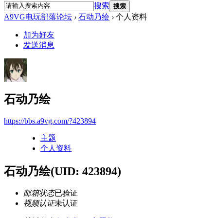
搜索
搜索
A9VG电玩部落论坛
›
石动乃绘
›
个人资料
加为好友
发送消息
石动乃绘
https://bbs.a9vg.com/?423894
主题
个人资料
石动乃绘
(UID: 423894)
邮箱状态
已验证
视频认证
未认证