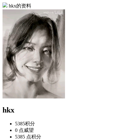
hkx的资料
hkx
5385
积分
0 点
威望
5385 点
积分