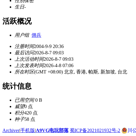
性别
保密
生日
-
活跃概况
用户组
佣兵
注册时间
2004-9-9 20:36
最后访问
2026-8-7 09:03
上次活动时间
2026-8-7 09:03
上次发表时间
2026-4-8 07:06
所在时区
(GMT +08:00) 北京, 香港, 帕斯, 新加坡, 台北
统计信息
已用空间
0 B
威望
0 点
积分
420 点
种子
58 点
Archiver
|
手机版
|
A9VG电玩部落
蜀ICP备2021021932号-2
川公