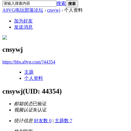
搜索
搜索
A9VG电玩部落论坛
›
cnsywj
›
个人资料
加为好友
发送消息
cnsywj
https://bbs.a9vg.com/?44354
主题
个人资料
cnsywj
(UID: 44354)
邮箱状态
已验证
视频认证
未认证
统计信息
好友数 0
|
主题数 7