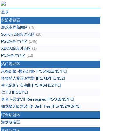
登录
前沿话题区
游戏业界新闻区
(79)
Switch 2综合讨论区
(10)
PS5综合讨论区
(145)
XBOX综合讨论区
(1)
PC综合讨论区
(12)
热门游戏区
亰都幻都 -樱花幻舞- [PS5/NS2/NS/PC]
怪物猎人物语3/荒野 [PS/XB/PC/NS2]
生化危机9 安魂曲 [PS/XB/NS2/PC]
仁王3 [PS5/PC]
勇者斗恶龙VII Reimagined [PS/XB/NS/PC]
如龙极3/如龙3外传 Dark Ties [PS/NS2/XB/PC]
综合话题区
游戏攻略区
常驻热门区