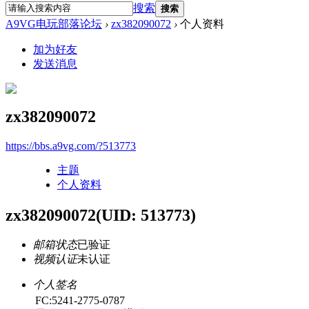
搜索
搜索
A9VG电玩部落论坛
›
zx382090072
›
个人资料
加为好友
发送消息
zx382090072
https://bbs.a9vg.com/?513773
主题
个人资料
zx382090072
(UID: 513773)
邮箱状态
已验证
视频认证
未认证
个人签名
FC:5241-2775-0787