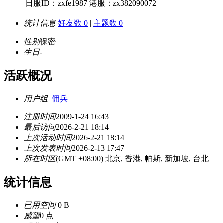
日服ID：zxfe1987 港服：zx382090072
统计信息
好友数 0
|
主题数 0
性别
保密
生日
-
活跃概况
用户组
佣兵
注册时间
2009-1-24 16:43
最后访问
2026-2-21 18:14
上次活动时间
2026-2-21 18:14
上次发表时间
2026-2-13 17:47
所在时区
(GMT +08:00) 北京, 香港, 帕斯, 新加坡, 台北
统计信息
已用空间
0 B
威望
0 点