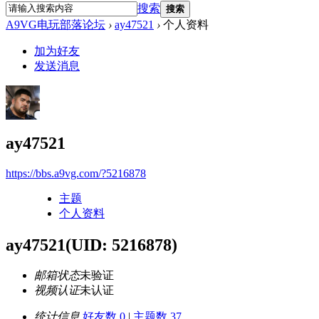
搜索
搜索
A9VG电玩部落论坛
›
ay47521
›
个人资料
加为好友
发送消息
ay47521
https://bbs.a9vg.com/?5216878
主题
个人资料
ay47521
(UID: 5216878)
邮箱状态
未验证
视频认证
未认证
统计信息
好友数 0
|
主题数 37