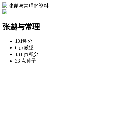
张越与常理的资料
张越与常理
131
积分
0 点
威望
131 点
积分
33 点
种子