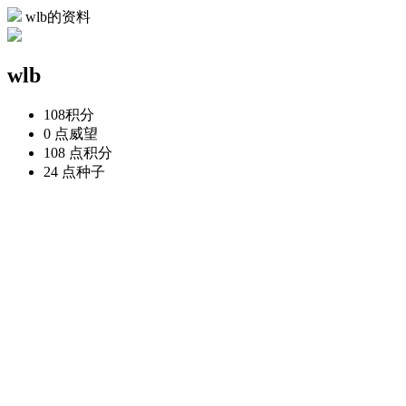
wlb的资料
wlb
108
积分
0 点
威望
108 点
积分
24 点
种子