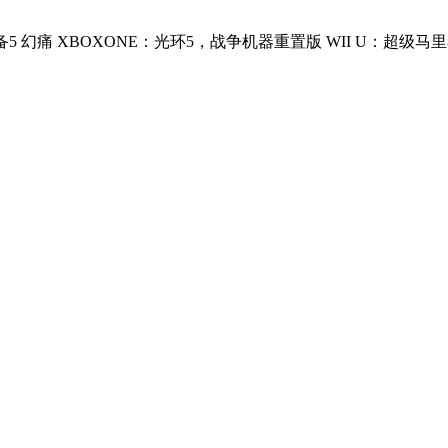
5 幻痛 XBOXONE：光环5，战争机器重置版 WII U：超级马