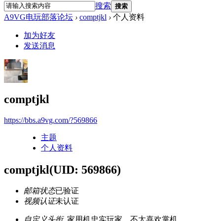
搜索
搜索
A9VG电玩部落论坛
›
comptjkl
›
个人资料
加为好友
发送消息
comptjkl
https://bbs.a9vg.com/?569866
主题
个人资料
comptjkl
(UID: 569866)
邮箱状态
已验证
视频认证
未认证
自定义头衔
家用机忠实玩家，不太喜欢掌机