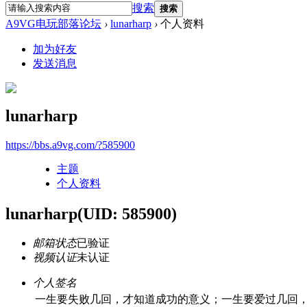
搜索
搜索
A9VG电玩部落论坛
›
lunarharp
›
个人资料
加为好友
发送消息
lunarharp
https://bbs.a9vg.com/?585900
主题
个人资料
lunarharp
(UID: 585900)
邮箱状态
已验证
视频认证
未认证
个人签名
一生要失败几回，才知道成功的意义；一生要爱过几回