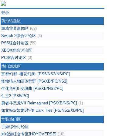
登录
前沿话题区
游戏业界新闻区
(62)
Switch 2综合讨论区
(4)
PS5综合讨论区
(59)
XBOX综合讨论区
PC综合讨论区
(3)
热门游戏区
亰都幻都 -樱花幻舞- [PS5/NS2/NS/PC]
怪物猎人物语3/荒野 [PS/XB/PC/NS2]
生化危机9 安魂曲 [PS/XB/NS2/PC]
仁王3 [PS5/PC]
勇者斗恶龙VII Reimagined [PS/XB/NS/PC]
(1)
如龙极3/如龙3外传 Dark Ties [PS/NS2/XB/PC]
常驻热门区
手游综合讨论区
米哈游综合专区[HOYOVERSE]
(10)