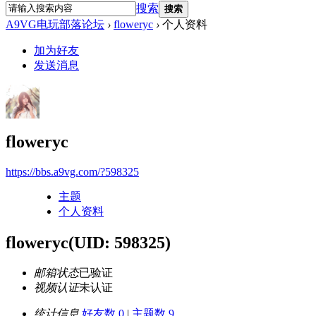
搜索
搜索
A9VG电玩部落论坛
›
floweryc
›
个人资料
加为好友
发送消息
floweryc
https://bbs.a9vg.com/?598325
主题
个人资料
floweryc
(UID: 598325)
邮箱状态
已验证
视频认证
未认证
统计信息
好友数 0
|
主题数 9