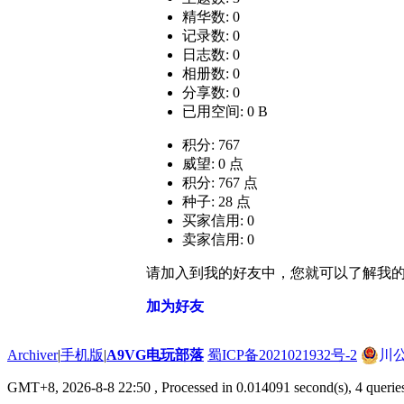
精华数: 0
记录数: 0
日志数: 0
相册数: 0
分享数: 0
已用空间: 0 B
积分: 767
威望: 0 点
积分: 767 点
种子: 28 点
买家信用: 0
卖家信用: 0
请加入到我的好友中，您就可以了解我
加为好友
Archiver
|
手机版
|
A9VG电玩部落
蜀ICP备2021021932号-2
川公
GMT+8, 2026-8-8 22:50
, Processed in 0.014091 second(s), 4 querie