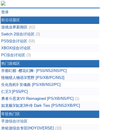
登录
前沿话题区
游戏业界新闻区
(62)
Switch 2综合讨论区
(3)
PS5综合讨论区
(58)
XBOX综合讨论区
PC综合讨论区
(3)
热门游戏区
亰都幻都 -樱花幻舞- [PS5/NS2/NS/PC]
怪物猎人物语3/荒野 [PS/XB/PC/NS2]
生化危机9 安魂曲 [PS/XB/NS2/PC]
仁王3 [PS5/PC]
勇者斗恶龙VII Reimagined [PS/XB/NS/PC]
(1)
如龙极3/如龙3外传 Dark Ties [PS/NS2/XB/PC]
常驻热门区
手游综合讨论区
米哈游综合专区[HOYOVERSE]
(10)