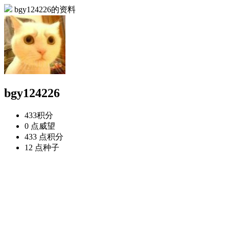
bgy124226的资料
bgy124226
433
积分
0 点
威望
433 点
积分
12 点
种子