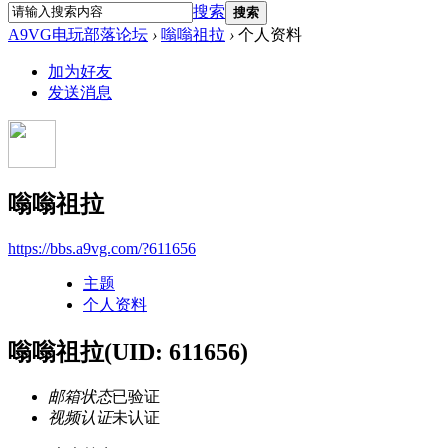
搜索
搜索
A9VG电玩部落论坛
›
嗡嗡祖拉
›
个人资料
加为好友
发送消息
嗡嗡祖拉
https://bbs.a9vg.com/?611656
主题
个人资料
嗡嗡祖拉
(UID: 611656)
邮箱状态
已验证
视频认证
未认证