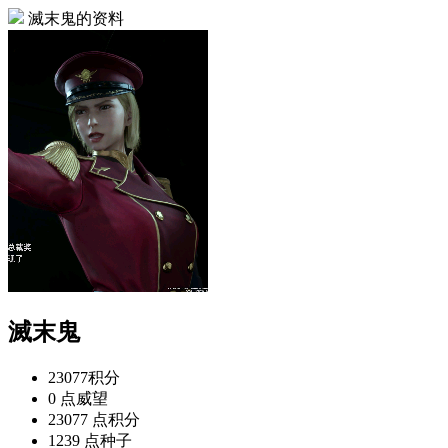
滅末鬼的资料
滅末鬼
23077
积分
0 点
威望
23077 点
积分
1239 点
种子