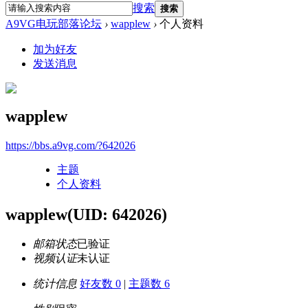
搜索
搜索
A9VG电玩部落论坛
›
wapplew
›
个人资料
加为好友
发送消息
wapplew
https://bbs.a9vg.com/?642026
主题
个人资料
wapplew
(UID: 642026)
邮箱状态
已验证
视频认证
未认证
统计信息
好友数 0
|
主题数 6