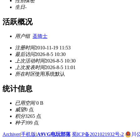
性别
保密
生日
-
活跃概况
用户组
圣骑士
注册时间
2010-11-19 11:53
最后访问
2026-8-5 10:30
上次活动时间
2026-8-5 10:30
上次发表时间
2026-8-5 11:01
所在时区
使用系统默认
统计信息
已用空间
0 B
威望
0 点
积分
3265 点
种子
399 点
Archiver
|
手机版
|
A9VG电玩部落
蜀ICP备2021021932号-2
川公