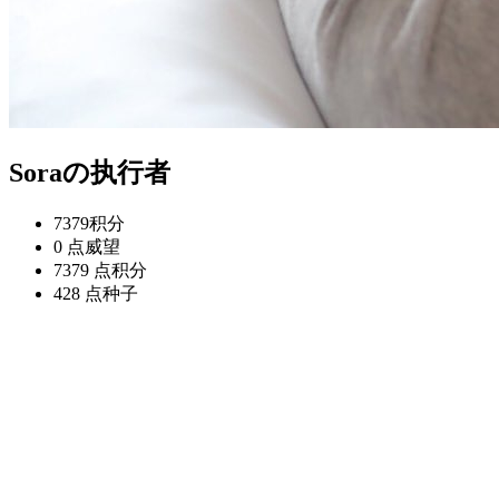
Soraの执行者
7379
积分
0 点
威望
7379 点
积分
428 点
种子