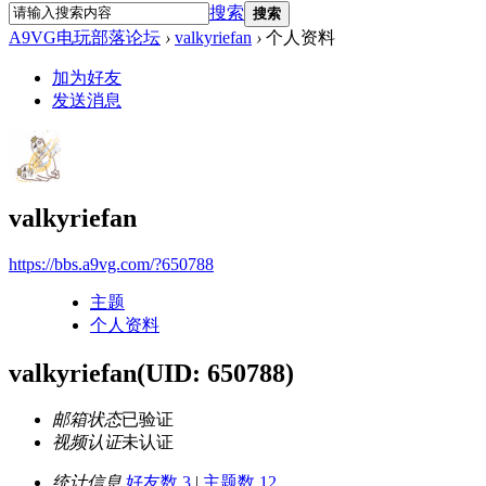
搜索
搜索
A9VG电玩部落论坛
›
valkyriefan
›
个人资料
加为好友
发送消息
valkyriefan
https://bbs.a9vg.com/?650788
主题
个人资料
valkyriefan
(UID: 650788)
邮箱状态
已验证
视频认证
未认证
统计信息
好友数 3
|
主题数 12