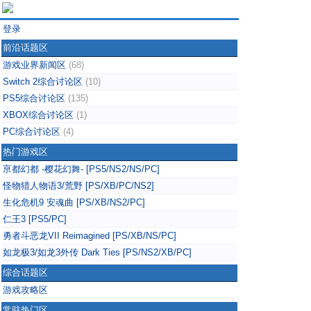
登录
前沿话题区
游戏业界新闻区
(68)
Switch 2综合讨论区
(10)
PS5综合讨论区
(135)
XBOX综合讨论区
(1)
PC综合讨论区
(4)
热门游戏区
亰都幻都 -樱花幻舞- [PS5/NS2/NS/PC]
怪物猎人物语3/荒野 [PS/XB/PC/NS2]
生化危机9 安魂曲 [PS/XB/NS2/PC]
仁王3 [PS5/PC]
勇者斗恶龙VII Reimagined [PS/XB/NS/PC]
如龙极3/如龙3外传 Dark Ties [PS/NS2/XB/PC]
综合话题区
游戏攻略区
常驻热门区