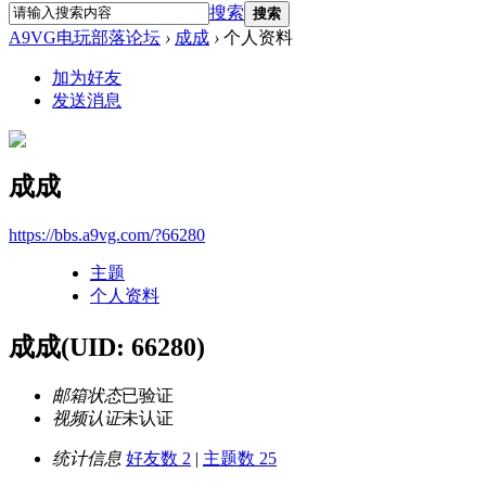
搜索
搜索
A9VG电玩部落论坛
›
成成
›
个人资料
加为好友
发送消息
成成
https://bbs.a9vg.com/?66280
主题
个人资料
成成
(UID: 66280)
邮箱状态
已验证
视频认证
未认证
统计信息
好友数 2
|
主题数 25