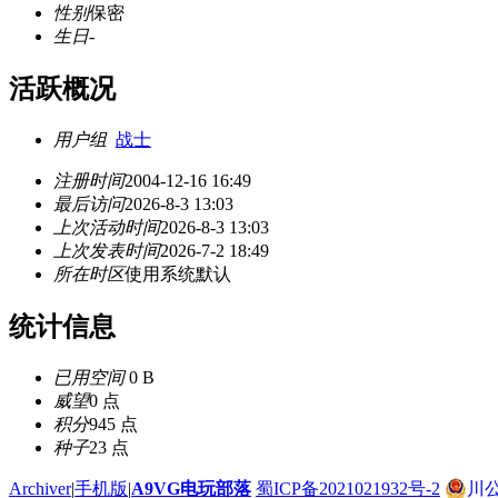
性别
保密
生日
-
活跃概况
用户组
战士
注册时间
2004-12-16 16:49
最后访问
2026-8-3 13:03
上次活动时间
2026-8-3 13:03
上次发表时间
2026-7-2 18:49
所在时区
使用系统默认
统计信息
已用空间
0 B
威望
0 点
积分
945 点
种子
23 点
Archiver
|
手机版
|
A9VG电玩部落
蜀ICP备2021021932号-2
川公