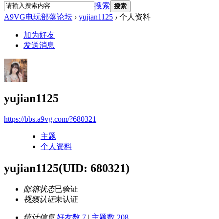
搜索
搜索
A9VG电玩部落论坛
›
yujian1125
›
个人资料
加为好友
发送消息
yujian1125
https://bbs.a9vg.com/?680321
主题
个人资料
yujian1125
(UID: 680321)
邮箱状态
已验证
视频认证
未认证
统计信息
好友数 7
|
主题数 208