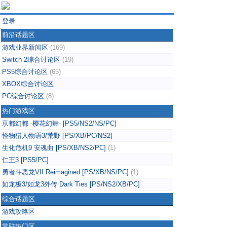
登录
前沿话题区
游戏业界新闻区
(169)
Switch 2综合讨论区
(19)
PS5综合讨论区
(65)
XBOX综合讨论区
PC综合讨论区
(8)
热门游戏区
亰都幻都 -樱花幻舞- [PS5/NS2/NS/PC]
怪物猎人物语3/荒野 [PS/XB/PC/NS2]
生化危机9 安魂曲 [PS/XB/NS2/PC]
(1)
仁王3 [PS5/PC]
勇者斗恶龙VII Reimagined [PS/XB/NS/PC]
(1)
如龙极3/如龙3外传 Dark Ties [PS/NS2/XB/PC]
综合话题区
游戏攻略区
常驻热门区