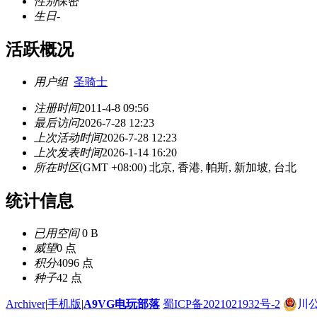
性别
保密
生日
-
活跃概况
用户组
圣骑士
注册时间
2011-4-8 09:56
最后访问
2026-7-28 12:23
上次活动时间
2026-7-28 12:23
上次发表时间
2026-1-14 16:20
所在时区
(GMT +08:00) 北京, 香港, 帕斯, 新加坡, 台北
统计信息
已用空间
0 B
威望
0 点
积分
4096 点
种子
42 点
Archiver
|
手机版
|
A9VG电玩部落
蜀ICP备2021021932号-2
川公