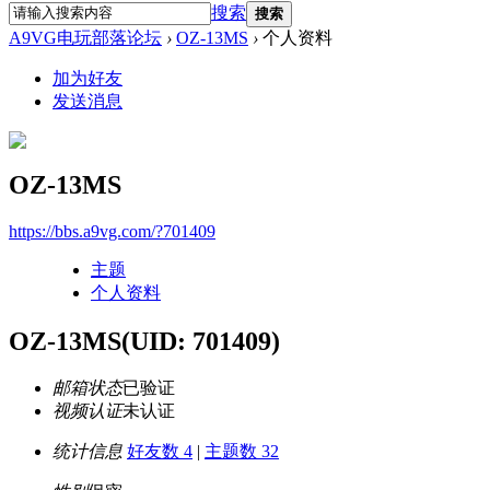
搜索
搜索
A9VG电玩部落论坛
›
OZ-13MS
›
个人资料
加为好友
发送消息
OZ-13MS
https://bbs.a9vg.com/?701409
主题
个人资料
OZ-13MS
(UID: 701409)
邮箱状态
已验证
视频认证
未认证
统计信息
好友数 4
|
主题数 32