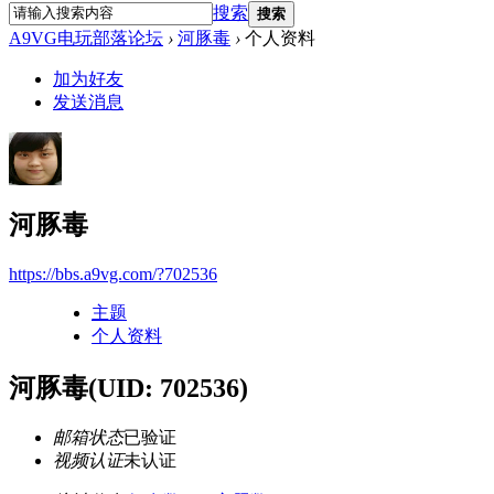
搜索
搜索
A9VG电玩部落论坛
›
河豚毒
›
个人资料
加为好友
发送消息
河豚毒
https://bbs.a9vg.com/?702536
主题
个人资料
河豚毒
(UID: 702536)
邮箱状态
已验证
视频认证
未认证